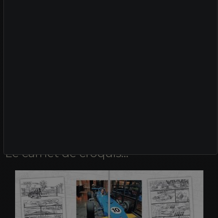
4ème de couverture du tirage de luxe Michel Vaillant dans le Coffret
Le carnet de croquis...