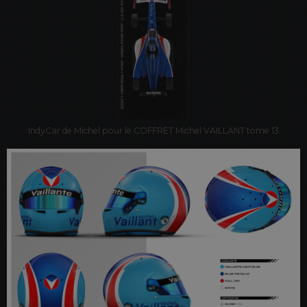
IndyCar de Michel pour le COFFRET Michel VAILLANT tome 13